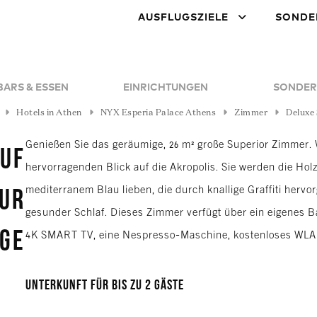
AUSFLUGSZIELE
SONDE
BARS & ESSEN
EINRICHTUNGEN
SONDER
Hotels in Athen
NYX Esperia Palace Athens
Zimmer
Deluxe 
Genießen Sie das geräumige, 26 m² große Superior Zimmer. 
auf
hervorragenden Blick auf die Akropolis. Sie werden die Holz
mediterranem Blau lieben, die durch knallige Graffiti herv
zur
gesunder Schlaf. Dieses Zimmer verfügt über ein eigenes 
nge
4K SMART TV, eine Nespresso-Maschine, kostenloses WLA
Unterkunft für bis zu 2 Gäste