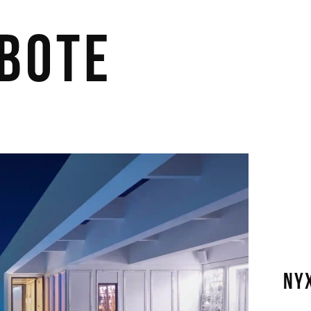
bote
NY