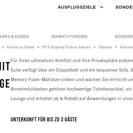
AUSFLUGSZIELE
SONDE
BARS & ESSEN
EINRICHTUNGEN
SONDER
Hotels in Athen
NYX Esperia Palace Athens
Zimmer
Heaven 
Für Ihren ultimativen Komfort und Ihre Privatsphäre präsen
mit
Suite verfügt über ein Doppelbett und ein bequemes Sofa, das
Memory Foam-Matratze sinken und wachen Sie erfrischt un
nge
Annehmlichkeiten gehören hochwertige Toilettenartikel, ei
Lounge und erhalten 20 % Rabatt auf Anwendungen in uns
Unterkunft für bis zu 3 Gäste