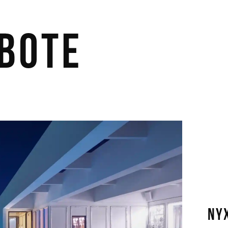
bote
NY