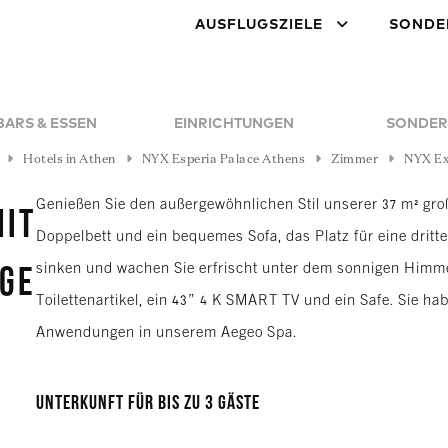
AUSFLUGSZIELE
SONDE
BARS & ESSEN
EINRICHTUNGEN
SONDER
Hotels in Athen
NYX Esperia Palace Athens
Zimmer
NYX Ex
Genießen Sie den außergewöhnlichen Stil unserer 37 m² gro
mit
Doppelbett und ein bequemes Sofa, das Platz für eine dritt
sinken und wachen Sie erfrischt unter dem sonnigen Himm
nge
Toilettenartikel, ein 43” 4 K SMART TV und ein Safe. Sie h
Anwendungen in unserem Aegeo Spa.
Unterkunft für bis zu 3 Gäste