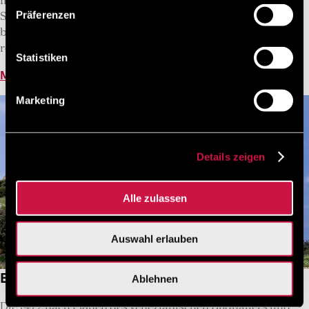
Insel. Der Johanniterorden – offiziell der Ritterlicher Orden
Präferenzen
Sankt Johannis vom Spital zu Jerusalem – plante die
befestigte gotische Stadt, als sie von 1309 bis 1523 Rhodos
regierten.
Statistiken
Mehr lesen
Marketing
Details zeigen
Alle zulassen
Auswahl erlauben
Burg von Kritinia
Ablehnen
Die 1472 nach Plänen des venezianischen Bildhauers und