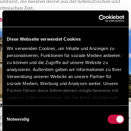
umfasst, die meisten davon aus der hellenistischen und
römischen Zeit.
Mehr lesen
Diese Webseite verwendet Cookies
Wir verwenden Cookies, um Inhalte und Anzeigen zu
personalisieren, Funktionen für soziale Medien anbieten
zu können und die Zugriffe auf unsere Website zu
analysieren. Außerdem geben wir Informationen zu Ihrer
Verwendung unserer Website an unsere Partner für
soziale Medien, Werbung und Analysen weiter. Unsere
Partner führen diese Informationen möglicherweise mit
weiteren Daten zusammen, die Sie ihnen bereitgestellt
haben oder die sie im Rahmen Ihrer Nutzung der Dienste
Mittelalterliche Altstadt von Rhodos
gesammelt haben.
Einwilligungsauswahl
Das UNESCO-Weltkulturerbe, die mittelalterliche Stadt von
Notwendig
Rhodos, ist ein absolutes Muss für Ihren Urlaub auf unserer